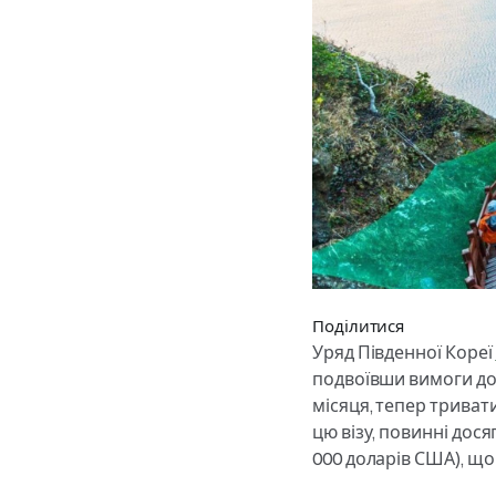
Поділитися
Уряд Південної Кореї
подвоївши вимоги до 
місяця, тепер триват
цю візу, повинні дос
000 доларів США), що