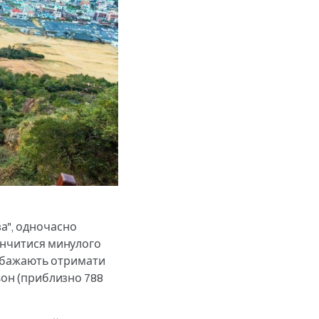
а", одночасно
кінчитися минулого
кі бажають отримати
вон (приблизно 788