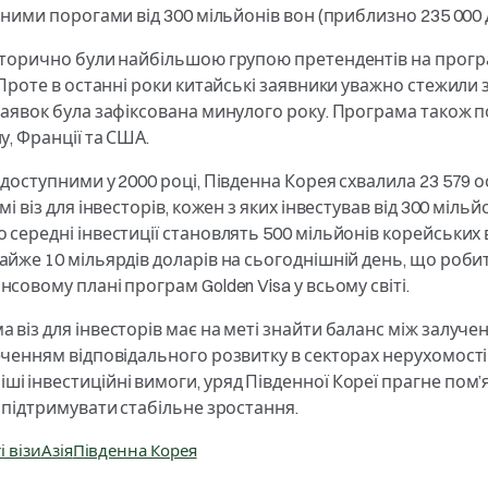
льними порогами від 300 мільйонів вон (приблизно 235 000
історично були найбільшою групою претендентів на прогр
. Проте в останні роки китайські заявники уважно стежили
заявок була зафіксована минулого року. Програма також 
у, Франції та США.
 доступними у 2000 році, Південна Корея схвалила 23 579 
і віз для інвесторів, кожен з яких інвестував від 300 мільй
 середні інвестиції становлять 500 мільйонів корейських 
айже 10 мільярдів доларів на сьогоднішній день, що робить
совому плані програм Golden Visa у всьому світі.
 віз для інвесторів має на меті знайти баланс між залуч
еченням відповідального розвитку в секторах нерухомості 
і інвестиційні вимоги, уряд Південної Кореї прагне пом
а підтримувати стабільне зростання.
і візи
Азія
Південна Корея