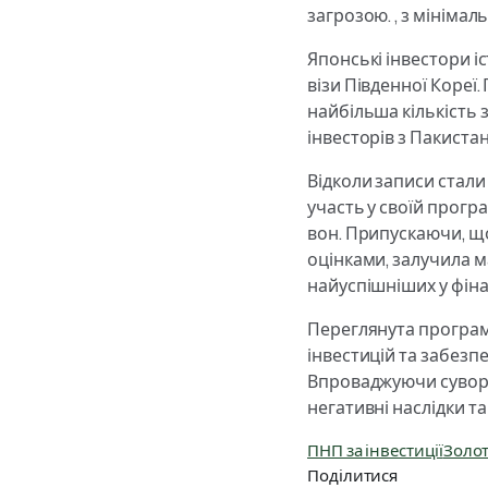
загрозою. , з мініма
Японські інвестори 
візи Південної Кореї
найбільша кількість 
інвесторів з Пакистан
Відколи записи стали
участь у своїй програм
вон. Припускаючи, що
оцінками, залучила м
найуспішніших у фінан
Переглянута програма
інвестицій та забезп
Впроваджуючи суворіш
негативні наслідки т
ПНП за інвестиції
Золот
Поділитися