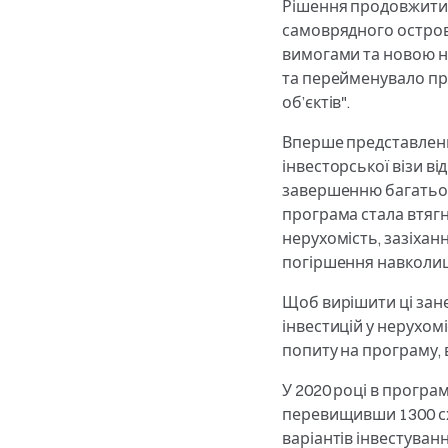
Рішення продовжити 
самоврядного остров
вимогами та новою на
та перейменувало про
об’єктів".
Вперше представлений
інвесторської візи ві
завершенню багатьох 
програма стала втягну
нерухомість, зазіхан
погіршення навколи
Щоб вирішити ці зан
інвестицій у нерухом
попиту на програму, 
У 2020 році в програм
перевищивши 1300 сх
варіантів інвестуванн