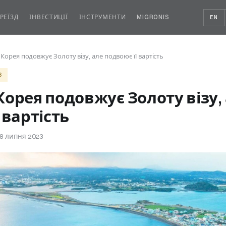
РЕЇЗД
ІНВЕСТИЦІЇ
ІНСТРУМЕНТИ
MIGRONIS
EN
Корея подовжує Золоту візу, але подвоює її вартість
3
Корея подовжує Золоту візу,
 вартість
18 липня 2023