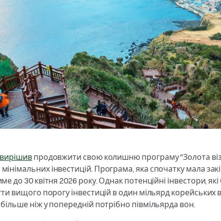
вирішив
продовжити свою колишню програму "Золота віз
мінімальних інвестицій. Програма, яка спочатку мала за
име до 30 квітня 2026 року. Однак потенційні інвестори, я
ягти вищого порогу інвестицій в один мільярд корейських 
 більше ніж у попередній потрібно півмільярда вон.