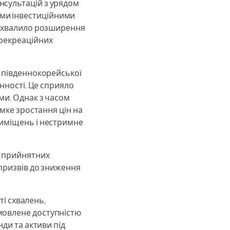
нсультацій з урядом
ми інвестиційними
ї схвалило розширення
/рекреаційних
ь південнокорейської
инності. Це сприяло
ми. Однак з часом
імке зростання цін на
риміщень і нестримне
я прийнятних
 призвів до зниження
ті схвалень,
мовлене доступністю
нди та активи під