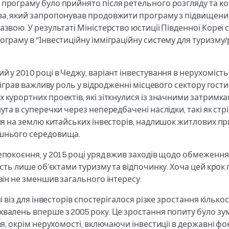
програму було прийнято після ретельного розгляду та ко
а, який запропонував продовжити програму з підвищени
звою. У результаті Міністерство юстиції Південної Коре
граму в "Інвестиційну імміграційну систему для туризму
 у 2010 році в Чеджу, варіант інвестування в нерухоміст
діграв важливу роль у відродженні місцевого сектору гост
курортних проектів, які зіткнулися із значними затримка
та в суперечки через непередбачені наслідки, такі як стр
ня на землю китайських інвесторів, надлишок житлових п
шнього середовища.
епокоєння, у 2015 році уряд вжив заходів щодо обмеженн
ість лише об’єктами туризму та відпочинку. Хоча цей крок
він не зменшив загального інтересу.
і віз для інвесторів спостерігалося різке зростання кількос
валень вперше з 2005 року. Це зростання попиту було зу
я, окрім нерухомості, включаючи інвестиції в державні фо