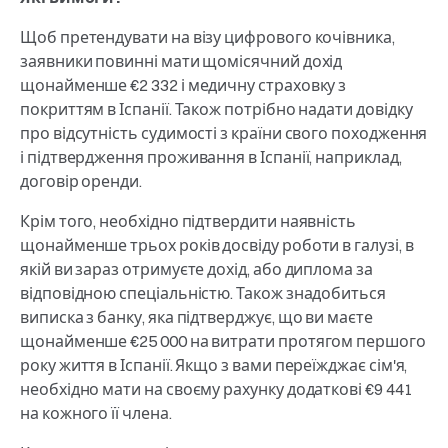
Щоб претендувати на візу цифрового кочівника,
заявники повинні мати щомісячний дохід
щонайменше €2 332 і медичну страховку з
покриттям в Іспанії. Також потрібно надати довідку
про відсутність судимості з країни свого походження
і підтвердження проживання в Іспанії, наприклад,
договір оренди.
Крім того, необхідно підтвердити наявність
щонайменше трьох років досвіду роботи в галузі, в
якій ви зараз отримуєте дохід, або диплома за
відповідною спеціальністю. Також знадобиться
виписка з банку, яка підтверджує, що ви маєте
щонайменше €25 000 на витрати протягом першого
року життя в Іспанії. Якщо з вами переїжджає сім'я,
необхідно мати на своєму рахунку додаткові €9 441
на кожного її члена.