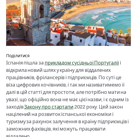
Поділитися
Іспанія пішла за
прикладом сусідньої Португалії
і
відкрила новий шлях у країну для віддалених
працівників, фрілансерів і підприємців. По суті це
віза цифрових кочівників, і так ми називатимемо її
далі в цій статті для простоти, але потрібно мати на
увазі, що офіційно вона не має цієї назви, і є одним із
заходів
Закону про стартапи
2022 року. Цей закон
націлений на розвиток іспанської економіки і
туризму за рахунок залучення в країну підприємців і
заможних фахівців, які можуть працювати
віддалено.