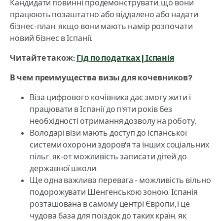
Кандидати повинні продемонструвати, що вони
працюють позаштатно або віддалено або надати
бізнес-план, якщо вони мають намір розпочати
новий бізнес в Іспанії.
Читайте також:
Гід по податках | Іспанія
В чем преимущества визы для кочевников?
Віза цифрового кочівника дає змогу жити і
працювати в Іспанії до п'яти років без
необхідності отримання дозволу на роботу.
Володарі візи мають доступ до іспанської
системи охорони здоров'я та інших соціальних
пільг, як-от можливість записати дітей до
державної школи.
Ще одна важлива перевага - можливість вільно
подорожувати Шенгенською зоною. Іспанія
розташована в самому центрі Європи, і це
чудова база для поїздок до таких країн, як