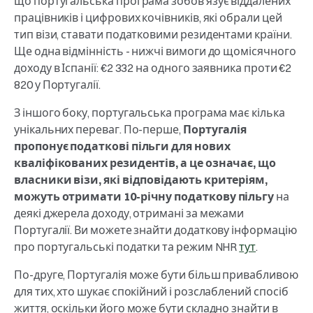
що португальська програма зобов'язує віддалених
працівників і цифрових кочівників, які обрали цей
тип візи, ставати податковими резидентами країни.
Ще одна відмінність - нижчі вимоги до щомісячного
доходу в Іспанії: €2 332 на одного заявника проти €2
820 у Португалії.
З іншого боку, португальська програма має кілька
унікальних переваг. По-перше,
Португалія
пропонує податкові пільги для нових
кваліфікованих резидентів, а це означає, що
власники візи, які відповідають критеріям,
можуть отримати 10-річну податкову пільгу
на
деякі джерела доходу, отримані за межами
Португалії. Ви можете знайти додаткову інформацію
про португальські податки та режим NHR
тут
.
По-друге, Португалія може бути більш привабливою
для тих, хто шукає спокійний і розслаблений спосіб
життя, оскільки його може бути складно знайти в