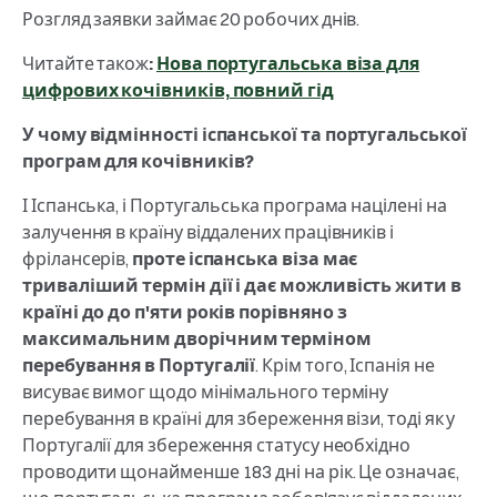
Розгляд заявки займає 20 робочих днів.
Читайте також
:
Нова португальська віза для
цифрових кочівників, повний гід
У чому відмінності іспанської та португальської
програм для кочівників?
І Іспанська, і Португальська програма націлені на
залучення в країну віддалених працівників і
фрілансерів,
проте іспанська віза має
триваліший термін дії і дає можливість жити в
країні до до п'яти років порівняно з
максимальним дворічним терміном
перебування в Португалії
. Крім того, Іспанія не
висуває вимог щодо мінімального терміну
перебування в країні для збереження візи, тоді як у
Португалії для збереження статусу необхідно
проводити щонайменше 183 дні на рік. Це означає,