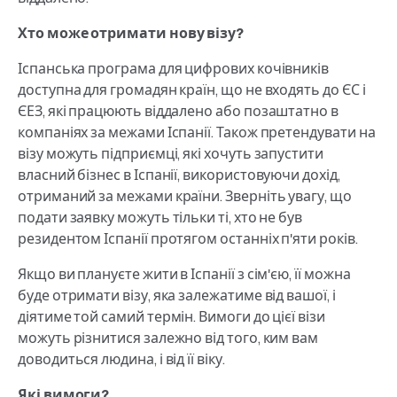
Хто може отримати нову візу?
Іспанська програма для цифрових кочівників
доступна для громадян країн, що не входять до ЄС і
ЄЕЗ, які працюють віддалено або позаштатно в
компаніях за межами Іспанії. Також претендувати на
візу можуть підприємці, які хочуть запустити
власний бізнес в Іспанії, використовуючи дохід,
отриманий за межами країни. Зверніть увагу, що
подати заявку можуть тільки ті, хто не був
резидентом Іспанії протягом останніх п'яти років.
Якщо ви плануєте жити в Іспанії з сім'єю, її можна
буде отримати візу, яка залежатиме від вашої, і
діятиме той самий термін. Вимоги до цієї візи
можуть різнитися залежно від того, ким вам
доводиться людина, і від її віку.
Які вимоги?