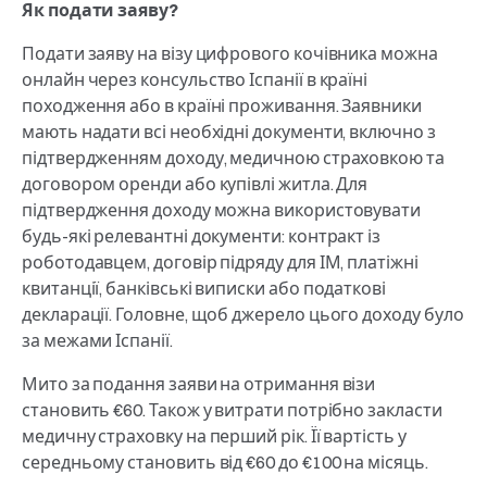
Як подати заяву?
Подати заяву на візу цифрового кочівника можна
онлайн через консульство Іспанії в країні
походження або в країні проживання. Заявники
мають надати всі необхідні документи, включно з
підтвердженням доходу, медичною страховкою та
договором оренди або купівлі житла. Для
підтвердження доходу можна використовувати
будь-які релевантні документи: контракт із
роботодавцем, договір підряду для ІМ, платіжні
квитанції, банківські виписки або податкові
декларації. Головне, щоб джерело цього доходу було
за межами Іспанії.
Мито за подання заяви на отримання візи
становить €60. Також у витрати потрібно закласти
медичну страховку на перший рік. Її вартість у
середньому становить від €60 до €100 на місяць.