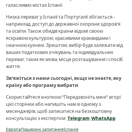
галасливих містах Іспанії.
Низка переваг у Іспанії та Португалії збігається -
наприклад, доступ до державної охорони здоров'я
та освіти. Також обидві країни відомі своєю
яскравою культурою, красивими краєвидами і
смачною кухнею. Зрештою, вибір буде залежати від
ваших податкових очікувань та індивідуальних
переваг, таких як мова, місце розташування і спосіб
життя.
Зв'яжіться з нами сьогодні, якщо не знаєте, яку
країну або програму вибрати
Скористайтеся кнопкою "Передзвоніть мені" вгорі
цієї сторінки або напишіть нам в одному з
месенджерів, щоб записатися на безкоштовну
консультацію з експертом:
Telegram
,
WhatsApp
.
Європа
Поширені запитання
Іспанія