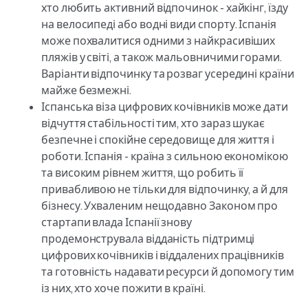
хто любить активний відпочинок - хайкінг, їзду
на велосипеді або водні види спорту. Іспанія
може похвалитися одними з найкрасивіших
пляжів у світі, а також мальовничими горами.
Варіанти відпочинку та розваг усередині країни
майже безмежні.
Іспанська віза цифрових кочівників може дати
відчуття стабільності тим, хто зараз шукає
безпечне і спокійне середовище для життя і
роботи. Іспанія - країна з сильною економікою
та високим рівнем життя, що робить її
привабливою не тільки для відпочинку, а й для
бізнесу. Ухваленим нещодавно Законом про
стартапи влада Іспанії знову
продемонструвала відданість підтримці
цифрових кочівників і віддалених працівників
та готовність надавати ресурси й допомогу тим
із них, хто хоче пожити в країні.